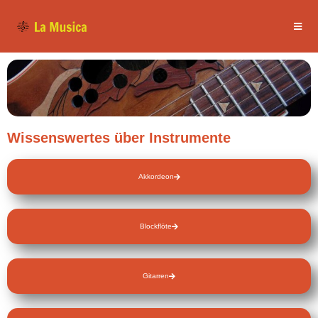
Wissenswertes über Instrumente
Akkordeon
Blockflöte
Gitarren