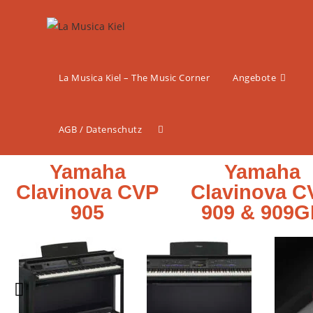
La Musica Kiel – The Music Corner
Angebote
AGB / Datenschutz
Yamaha
Yamaha
Clavinova CVP
Clavinova C
905
909 & 909G