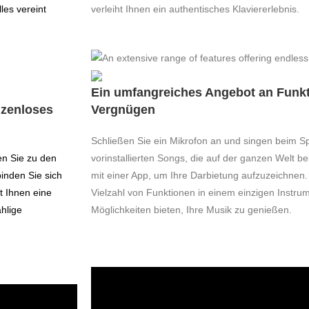
les vereint
verleiht Ihnen ein authentisches Klaviererlebnis.
Ein umfangreiches Angebot an Funkt
nzenloses
Vergnügen
Schließen Sie ein Mikrofon an und singen beim Sp
en Sie zu den
vorinstallierten Songs, die auf der ganzen Welt b
binden Sie sich
mit einer App, um Ihre Darbietung aufzuzeichnen. 
t Ihnen eine
Vielzahl von Funktionen in einem einzigen Instrum
ählige
Möglichkeiten bieten, Ihre Musik zu genießen.