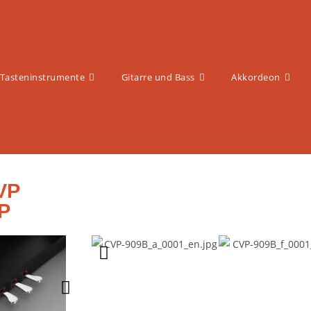
Tasteninstrumente
Gitarre und Bass
Akkordeon
VP
P