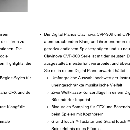
ihrem
Die Digital Pianos Clavinova CVP-909 und CVP
 die Türen zu
atemberaubenden Klang und ihrer enormen musi
ationen. Die
geradzu endlosem Spielvergnügen und zu neuen
logie
Clavinova CVP-900 Serie ist mit der neusten D
en Highlights, die
ausgestattet, meisterhaft verarbeitet und überz
Sie nie in einem Digital Piano erwartet hättet.
egleit-Styles für
Umfangreiche Auswahl hochwertiger Instru
uneingeschränkte musikalische Vielfalt
amaha CFX und der
Zwei Weltklasse-Konzertflügel in einem D
Bösendorfer Imperial
ute Klangfülle
Binaurales Sampling für CFX und Bösendorf
beim Spielen mit Kopfhörern
imale
GrandTouch™-Tastatur und GrandTouch™-P
Spielerlebnis eines Flügels