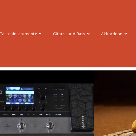
Tasteninstrumente
Gitarre und Bass
Akkordeon