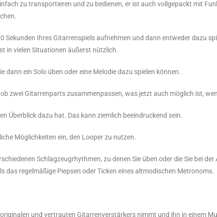
infach zu transportieren und zu bedienen, er ist auch vollgepackt mit Fu
achen.
u 60 Sekunden Ihres Gitarrenspiels aufnehmen und dann entweder dazu sp
in vielen Situationen äußerst nützlich.
e dann ein Solo üben oder eine Melodie dazu spielen können.
ob zwei Gitarrenparts zusammenpassen, was jetzt auch möglich ist, wenn 
en Überblick dazu hat. Das kann ziemlich beeindruckend sein.
liche Möglichkeiten ein, den Looper zu nutzen.
rschiedenen Schlagzeugrhythmen, zu denen Sie üben oder die Sie bei d
ls das regelmäßige Piepsen oder Ticken eines altmodischen Metronoms.
riginalen und vertrauten Gitarrenverstärkers nimmt und ihn in einem Mu