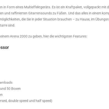
n in Form eines Multieffektgeräts. Es ist ein Kraftpaket, vollgepackt mit
en und raffinierten Gitarrensounds zu Füßen. Und das alles in einem ko
lichkeiten, die Sie in jeder Situation brauchen – zu Hause, im Übungsr
tarre sind.
 einem Arena 2000 zu geben, hier die wichtigsten Features:
essor
ownloads
n und 50 Boxen
en
rsed, double speed und half speed)