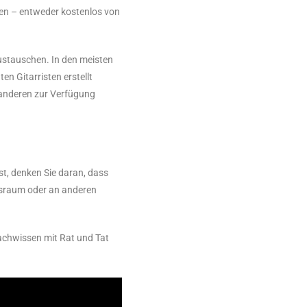
den – entweder kostenlos von
austauschen. In den meisten
en Gitarristen erstellt
 anderen zur Verfügung
ist, denken Sie daran, dass
ngsraum oder an anderen
achwissen mit Rat und Tat