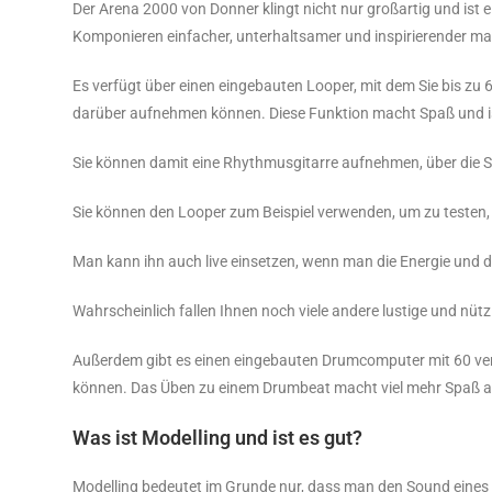
Der Arena 2000 von Donner klingt nicht nur großartig und ist e
Komponieren einfacher, unterhaltsamer und inspirierender m
Es verfügt über einen eingebauten Looper, mit dem Sie bis z
darüber aufnehmen können. Diese Funktion macht Spaß und ist 
Sie können damit eine Rhythmusgitarre aufnehmen, über die Si
Sie können den Looper zum Beispiel verwenden, um zu testen, 
Man kann ihn auch live einsetzen, wenn man die Energie und d
Wahrscheinlich fallen Ihnen noch viele andere lustige und nütz
Außerdem gibt es einen eingebauten Drumcomputer mit 60 ve
können. Das Üben zu einem Drumbeat macht viel mehr Spaß a
Was ist Modelling und ist es gut?
Modelling bedeutet im Grunde nur, dass man den Sound eines o