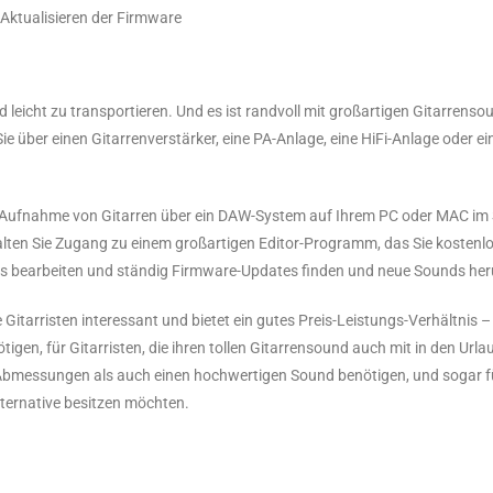
Aktualisieren der Firmware
leicht zu transportieren. Und es ist randvoll mit großartigen Gitarrensou
ie über einen Gitarrenverstärker, eine PA-Anlage, eine HiFi-Anlage oder ei
e Aufnahme von Gitarren über ein DAW-System auf Ihrem PC oder MAC im
halten Sie Zugang zu einem großartigen Editor-Programm, das Sie kostenl
ps bearbeiten und ständig Firmware-Updates finden und neue Sounds her
Gitarristen interessant und bietet ein gutes Preis-Leistungs-Verhältnis – 
igen, für Gitarristen, die ihren tollen Gitarrensound auch mit in den Ur
Abmessungen als auch einen hochwertigen Sound benötigen, und sogar f
lternative besitzen möchten.