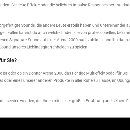
indem Sie neue Effekte oder die beliebten Impulse Responses herunterla
 vorgefertigte Sounds, die andere Leute erstellt haben und untereinander 
igen Fällen kannst du auch welche finden, die von professionellen, bekannt
genen Signature-Sound auf einer Arena 2000 nachzubilden, und ihn dann
e-Sound unseres Lieblingsgitarrenhelden zu spielen.
für Sie?
e ist oder ob ein Donner Arena 2000 das richtige Multieffektpedal für Sie 
e es oder eines unserer anderen Produkte in aller Ruhe zu Hause, im Übu
undenservice wenden, der Ihnen mit seiner großen Erfahrung und seinem F