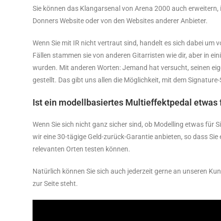
Sie können das Klangarsenal von Arena 2000 auch erweitern, 
Donners Website oder von den Websites anderer Anbieter.
Wenn Sie mit IR nicht vertraut sind, handelt es sich dabei um
Fällen stammen sie von anderen Gitarristen wie dir, aber in ein
wurden. Mit anderen Worten: Jemand hat versucht, seinen ei
gestellt. Das gibt uns allen die Möglichkeit, mit dem Signatur
Ist ein modellbasiertes Multieffektpedal etwas 
Wenn Sie sich nicht ganz sicher sind, ob Modelling etwas für Si
wir eine 30-tägige Geld-zurück-Garantie anbieten, so dass Si
relevanten Orten testen können.
Natürlich können Sie sich auch jederzeit gerne an unseren K
zur Seite steht.