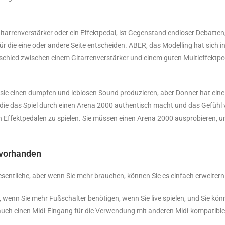
Gitarrenverstärker oder ein Effektpedal, ist Gegenstand endloser Debatten
für die eine oder andere Seite entscheiden. ABER, das Modelling hat sich 
rschied zwischen einem Gitarrenverstärker und einem guten Multieffektpe
ass sie einen dumpfen und leblosen Sound produzieren, aber Donner hat eine
die das Spiel durch einen Arena 2000 authentisch macht und das Gefühl v
Effektpedalen zu spielen. Sie müssen einen Arena 2000 ausprobieren, um
0 vorhanden
esentliche, aber wenn Sie mehr brauchen, können Sie es einfach erweiter
, wenn Sie mehr Fußschalter benötigen, wenn Sie live spielen, und Sie kön
 auch einen Midi-Eingang für die Verwendung mit anderen Midi-kompatibl