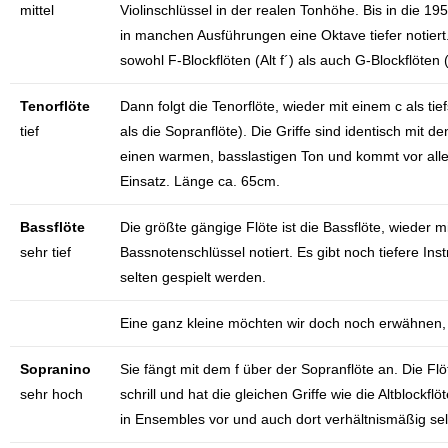
mittel
Violinschlüssel in der realen Tonhöhe. Bis in die 195
in manchen Ausführungen eine Oktave tiefer notiert.
sowohl F-Blockflöten (Alt f´) als auch G-Blockflöten 
Tenorflöte
Dann folgt die Tenorflöte, wieder mit einem c als tie
tief
als die Sopranflöte). Die Griffe sind identisch mit d
einen warmen, basslastigen Ton und kommt vor al
Einsatz. Länge ca. 65cm.
Bassflöte
Die größte gängige Flöte ist die Bassflöte, wieder m
sehr tief
Bassnotenschlüssel notiert. Es gibt noch tiefere Ins
selten gespielt werden.
Eine ganz kleine möchten wir doch noch erwähnen,
Sopranino
Sie fängt mit dem f über der Sopranflöte an. Die Flö
sehr hoch
schrill und hat die gleichen Griffe wie die Altblockfl
in Ensembles vor und auch dort verhältnismäßig se