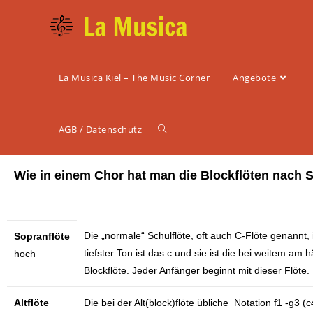
La Musica Kiel – The Music Corner
Angebote
AGB / Datenschutz
Wie in einem Chor hat man die Blockflöten nach 
Die „normale“ Schulflöte, oft auch C-Flöte genannt, i
Sopranflöte
tiefster Ton ist das c und sie ist die bei weitem am 
hoch
Blockflöte. Jeder Anfänger beginnt mit dieser Flöte
Altflöte
Die bei der Alt(block)flöte übliche Notation f1 -g3 (