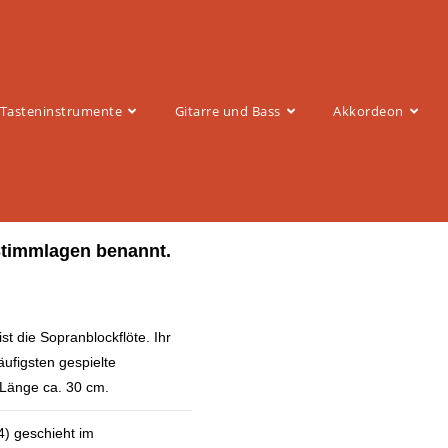
Tasteninstrumente
Gitarre und Bass
Akkordeon
Stimmlagen benannt.
st die Sopranblockflöte. Ihr
häufigsten gespielte
. Länge ca. 30 cm.
c4) geschieht im