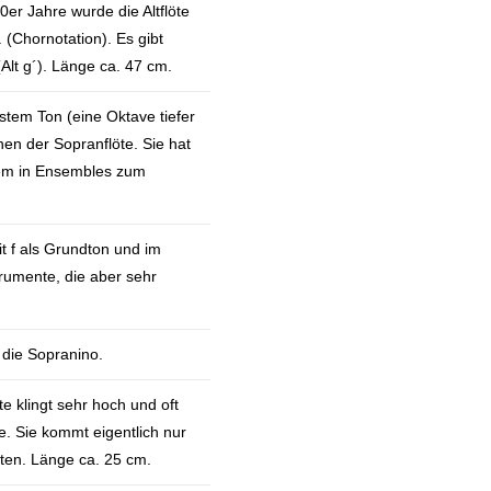
0er Jahre wurde die Altflöte
 (Chornotation). Es gibt
(Alt g´). Länge ca. 47 cm.
fstem Ton (eine Oktave tiefer
enen der Sopranflöte. Sie hat
lem in Ensembles zum
it f als Grundton und im
trumente, die aber sehr
 die Sopranino.
te klingt sehr hoch und oft
öte. Sie kommt eigentlich nur
lten. Länge ca. 25 cm.